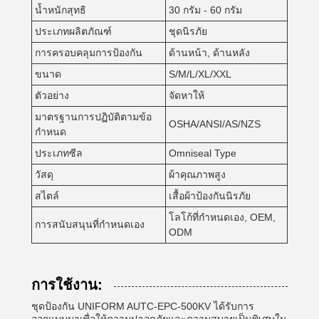
น้ำหนักสุทธิ
30 กรัม - 60 กรัม
ประเภทผลิตภัณฑ์
ชุดนิรภัย
การครอบคลุมการป้องกัน
ด้านหน้า, ด้านหลัง
ขนาด
S/M/L/XL/XXL
ตัวอย่าง
จัดหาให้
มาตรฐานการปฏิบัติตามข้อ
OSHA/ANSI/AS/NZS
กำหนด
ประเภทซีล
Omniseal Type
วัสดุ
ผ้าคุณภาพสูง
สไตล์
เสื้อผ้าป้องกันนิรภัย
โลโก้ที่กำหนดเอง, OEM,
การสนับสนุนที่กำหนดเอง
ODM
การใช้งาน:
ชุดป้องกัน UNIFORM AUTC-EPC-500KV ได้รับการ