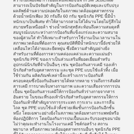
สว่างไม่เพียงพอ การมองเห็นที่เพิ่มขึ้นจาก 3M Scotchlite
สามารถเป็นปัจจัยสำคัญในการป้องกันอุบัติเหตุและปรับปรุง
ผลลัพธ์ด้านความปลอดภัยในสภาพแวดล้อมอุตสาหกรรม
ด้วยน้ำหนักเพียง 30 กรัมถึง 60 กรัม ชุดนิรภัย PPE นี้มีน้ำ
หนักเบาเป็นพิเศษ ทำให้สามารถสวมใส่ได้นานโดยไม่รู้สึกไม่
สบายหรือเหนื่อยล้า ช่วงน้ำหนักสุทธิสะท้อนถึงความสมดุลที่
สมบูรณ์แบบระหว่างการป้องกันที่แข็งแกร่งและความสบาย
ของผู้สวมใส่ ทำให้เหมาะสำหรับการใช้งานเป็นเวลานานใน
สภาพแวดล้อมที่ต้องการ คุณสมบัติที่มีน้ำหนักเบานี้ยังช่วยให้
เคลื่อนไหวได้ง่ายและยืดหยุ่น ซึ่งมีความสำคัญอย่างยิ่ง
สำหรับงานที่ต้องการความคล่องแคล่วและความแม่นยำ
ชุดนิรภัย PPE ของเราเป็นส่วนเสริมที่ยอดเยี่ยมสำหรับ
อุปกรณ์นิรภัยที่จำเป็นอื่นๆ เช่น ชุดป้องกันสารเคมี รองเท้า
นิรภัยสำหรับอุตสาหกรรม และชุด PPE แบบใช้แล้วทิ้ง เมื่อ
ใช้ร่วมกัน ผลิตภัณฑ์เหล่านี้จะสร้างเกราะป้องกันที่
ครอบคลุมซึ่งป้องกันอันตรายได้หลากหลาย รวมถึงการสัมผัส
สารเคมี การบาดเจ็บทางกายภาพ และความเสี่ยงจากการปน
เปื้อน ชุดป้องกันสารเคมีให้การป้องกันทั่วร่างกายจากสาร
อันตราย ในขณะที่รองเท้านิรภัยสำหรับอุตสาหกรรมให้การ
ป้องกันเท้าที่สำคัญจากการกระแทก การเจาะ และการลื่น
ไถล ชุด PPE แบบใช้แล้วทิ้งช่วยเพิ่มชั้นการป้องกันอีกชั้น
หนึ่ง โดยเฉพาะอย่างยิ่งในสภาพแวดล้อมทางการแพทย์หรือ
ห้องปฏิบัติการ โดยป้องกันการปนเปื้อนและรับรองสุขอนามัย
ไม่ว่าคุณจะทำงานในโรงงานเคมี ไซต์ก่อสร้าง สถาน
พยาบาล หรือสภาพแวดล้อมอุตสาหกรรมอื่นๆ ชุดนิรภัย PPE