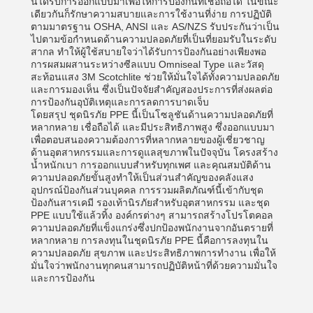
นี้ได้รับการออกแบบมาเพื่อให้การป้องกันที่เชื่อถือได้ ในขณะ
เดียวกันก็รักษาความสบายและการใช้งานที่ง่าย การปฏิบัติ
ตามมาตรฐาน OSHA, ANSI และ AS/NZS รับประกันว่าเป็น
ไปตามข้อกำหนดด้านความปลอดภัยที่เป็นที่ยอมรับในระดับ
สากล ทำให้ผู้ใช้สบายใจว่าได้รับการป้องกันอย่างเพียงพอ
การผสมผสานระหว่างซีลแบบ Omniseal Type และวัสดุ
สะท้อนแสง 3M Scotchlite ช่วยให้มั่นใจได้ทั้งความปลอดภัย
และการมองเห็น ซึ่งเป็นปัจจัยสำคัญสองประการที่ส่งผลต่อ
การป้องกันอุบัติเหตุและการลดการบาดเจ็บ
โดยสรุป ชุดนิรภัย PPE นี้เป็นโซลูชันด้านความปลอดภัยที่
หลากหลาย เชื่อถือได้ และมีประสิทธิภาพสูง ซึ่งออกแบบมา
เพื่อตอบสนองความต้องการที่หลากหลายของผู้เชี่ยวชาญ
ด้านอุตสาหกรรมและการดูแลสุขภาพในปัจจุบัน โครงสร้าง
น้ำหนักเบา การออกแบบสำหรับทุกเพศ และคุณสมบัติด้าน
ความปลอดภัยขั้นสูงทำให้เป็นส่วนสำคัญของคลังแสง
อุปกรณ์ป้องกันส่วนบุคคล การรวมผลิตภัณฑ์นี้เข้ากับชุด
ป้องกันสารเคมี รองเท้านิรภัยสำหรับอุตสาหกรรม และชุด
PPE แบบใช้แล้วทิ้ง องค์กรต่างๆ สามารถสร้างโปรโตคอล
ความปลอดภัยที่แข็งแกร่งซึ่งปกป้องพนักงานจากอันตรายที่
หลากหลาย การลงทุนในชุดนิรภัย PPE นี้คือการลงทุนใน
ความปลอดภัย สุขภาพ และประสิทธิภาพการทำงาน เพื่อให้
มั่นใจว่าพนักงานทุกคนสามารถปฏิบัติหน้าที่ด้วยความมั่นใจ
และการป้องกัน