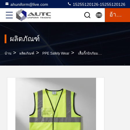
ahuniform@live.com
15255120126-15255120126
อ้างอิง
ผลิตภัณฑ์
>
>
>
บ้าน
ผลิตภัณฑ์
PPE Safety Wear
เสื้อกั๊กนิรภัยมองเห็นได้สูง S M L XL XXL ผ้าทนทาน แถบสะท้อนแสงสำหรับงานก่อสร้าง งานถนน และความปลอดภัยในอุตสาหกรรม