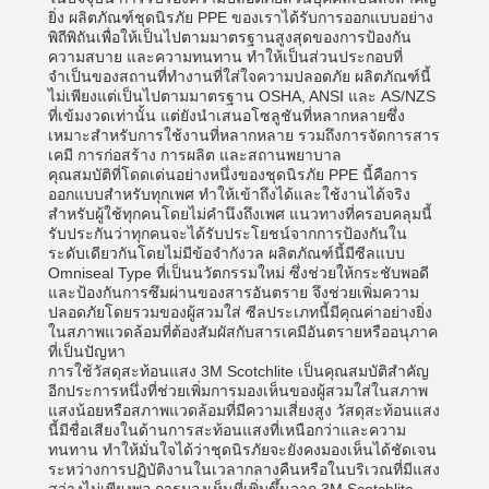
ยิ่ง ผลิตภัณฑ์ชุดนิรภัย PPE ของเราได้รับการออกแบบอย่าง
พิถีพิถันเพื่อให้เป็นไปตามมาตรฐานสูงสุดของการป้องกัน
ความสบาย และความทนทาน ทำให้เป็นส่วนประกอบที่
จำเป็นของสถานที่ทำงานที่ใส่ใจความปลอดภัย ผลิตภัณฑ์นี้
ไม่เพียงแต่เป็นไปตามมาตรฐาน OSHA, ANSI และ AS/NZS
ที่เข้มงวดเท่านั้น แต่ยังนำเสนอโซลูชันที่หลากหลายซึ่ง
เหมาะสำหรับการใช้งานที่หลากหลาย รวมถึงการจัดการสาร
เคมี การก่อสร้าง การผลิต และสถานพยาบาล
คุณสมบัติที่โดดเด่นอย่างหนึ่งของชุดนิรภัย PPE นี้คือการ
ออกแบบสำหรับทุกเพศ ทำให้เข้าถึงได้และใช้งานได้จริง
สำหรับผู้ใช้ทุกคนโดยไม่คำนึงถึงเพศ แนวทางที่ครอบคลุมนี้
รับประกันว่าทุกคนจะได้รับประโยชน์จากการป้องกันใน
ระดับเดียวกันโดยไม่มีข้อจำกังวล ผลิตภัณฑ์นี้มีซีลแบบ
Omniseal Type ที่เป็นนวัตกรรมใหม่ ซึ่งช่วยให้กระชับพอดี
และป้องกันการซึมผ่านของสารอันตราย จึงช่วยเพิ่มความ
ปลอดภัยโดยรวมของผู้สวมใส่ ซีลประเภทนี้มีคุณค่าอย่างยิ่ง
ในสภาพแวดล้อมที่ต้องสัมผัสกับสารเคมีอันตรายหรืออนุภาค
ที่เป็นปัญหา
การใช้วัสดุสะท้อนแสง 3M Scotchlite เป็นคุณสมบัติสำคัญ
อีกประการหนึ่งที่ช่วยเพิ่มการมองเห็นของผู้สวมใส่ในสภาพ
แสงน้อยหรือสภาพแวดล้อมที่มีความเสี่ยงสูง วัสดุสะท้อนแสง
นี้มีชื่อเสียงในด้านการสะท้อนแสงที่เหนือกว่าและความ
ทนทาน ทำให้มั่นใจได้ว่าชุดนิรภัยจะยังคงมองเห็นได้ชัดเจน
ระหว่างการปฏิบัติงานในเวลากลางคืนหรือในบริเวณที่มีแสง