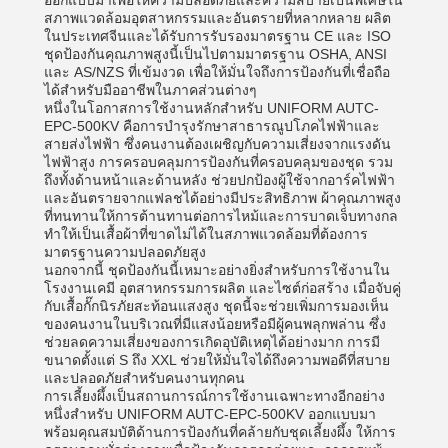
ออกแบบมาเพื่อให้ความปลอดภัยและความสบายเป็นพิเศษใน
สภาพแวดล้อมอุตสาหกรรมและอันตรายที่หลากหลาย ผลิต
ในประเทศจีนและได้รับการรับรองมาตรฐาน CE และ ISO
ชุดป้องกันคุณภาพสูงนี้เป็นไปตามมาตรฐาน OSHA, ANSI
และ AS/NZS ที่เข้มงวด เพื่อให้มั่นใจถึงการป้องกันที่เชื่อถือ
ได้สำหรับมืออาชีพในภาคส่วนต่างๆ
หนึ่งในโอกาสการใช้งานหลักสำหรับ UNIFORM AUTC-
EPC-500KV คือการบำรุงรักษาสาธารณูปโภคไฟฟ้าและ
สายส่งไฟฟ้า ซึ่งคนงานต้องเผชิญกับความเสี่ยงจากแรงดัน
ไฟฟ้าสูง การครอบคลุมการป้องกันที่ครอบคลุมของชุด รวม
ถึงทั้งด้านหน้าและด้านหลัง ช่วยปกป้องผู้ใช้จากอาร์คไฟฟ้า
และอันตรายจากแฟลชได้อย่างมีประสิทธิภาพ ผ้าคุณภาพสูง
ที่ทนทานให้การต้านทานต่อการไหม้และการบาดเจ็บทางกล
ทำให้เป็นเสื้อผ้าที่ขาดไม่ได้ในสภาพแวดล้อมที่ต้องการ
มาตรฐานความปลอดภัยสูง
นอกจากนี้ ชุดป้องกันนี้เหมาะอย่างยิ่งสำหรับการใช้งานใน
โรงงานเคมี อุตสาหกรรมการผลิต และไซต์ก่อสร้าง เมื่อจับคู่
กับเสื้อกั๊กนิรภัยสะท้อนแสงสูง ชุดนี้จะช่วยเพิ่มการมองเห็น
ของคนงานในบริเวณที่มีแสงน้อยหรือมีผู้คนพลุกพล่าน ซึ่ง
ช่วยลดความเสี่ยงของการเกิดอุบัติเหตุได้อย่างมาก การมี
ขนาดตั้งแต่ S ถึง XXL ช่วยให้มั่นใจได้ถึงความพอดีที่สบาย
และปลอดภัยสำหรับคนงานทุกคน
การเลี้ยงผึ้งเป็นสถานการณ์การใช้งานเฉพาะทางอีกอย่าง
หนึ่งสำหรับ UNIFORM AUTC-EPC-500KV ออกแบบมา
พร้อมคุณสมบัติด้านการป้องกันที่คล้ายกับชุดเลี้ยงผึ้ง ให้การ