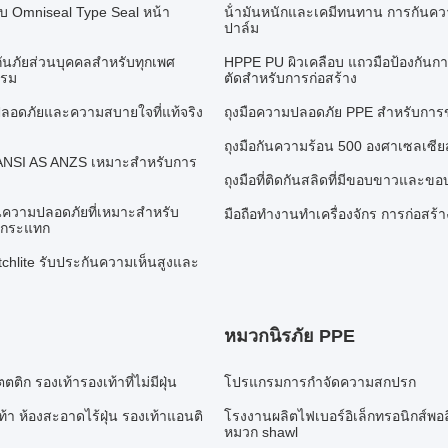
บบ Omniseal Type Seal หน้า
น้ํามันหนักและเคมีทนทาน การกันควา
ปาล์ม
ันภัยส่วนบุคคลสำหรับทุกเพศ
HPPE PU ผิวเคลือบ แถวมือป้องกันก
รรม
ตัดสําหรับการก่อสร้าง
ลอดภัยและความสบายใจที่แท้จริง
ถุงมือความปลอดภัย PPE สําหรับการ
ถุงมือกันความร้อน 500 องศาเซลเซีย
 ANSI AS ANZS เหมาะสำหรับการ
ถุงมือที่ติดกันสลิดที่มีขอบขาวและข
ความปลอดภัยที่เหมาะสําหรับ
มือถือทํางานทําเครื่องจักร การก่อสร้
ารกระแทก
otchlite รับประกันความเห็นสูงและ
หมวกนิรภัย PPE
ิก รองเท้ารองเท้าที่ไม่มีฝุ่น
โปรแกรมการกําจัดความสกปรก
้า ห้องสะอาดไร้ฝุ่น รองเท้าแอนติ
โรงงานผลิตไฟเบอร์อิเล็กทรอนิกส์พอ
หมวก shawl