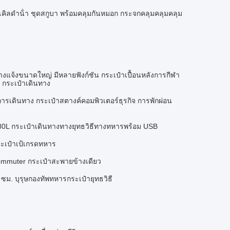
์เคิลดําน้ํา ชุดสกูบา พร้อมคลุมกันหมอก กระจกคลุมคลุมคลุม
างแจ้งขนาดใหญ่ มีหลายฟังก์ชัน กระเป๋าเปื้อนหลังการกีฬา
า กระเป๋าเดินทาง
เดินทาง กระเป๋าสตางค์คอมพิวเตอร์ธุรกิจ การพักผ่อน
80L กระเป๋าเดินทางทางยุทธวิธีทางทหารพร้อม USB
ะเป๋าเป้เกรดทหาร
Commuter กระเป๋าสะพายข้างเดียว
ซม. บุรุษกองทัพทหารกระเป๋ายุทธวิธี