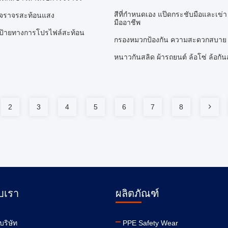
สีที่กําหนดเอง แป๊ดกระชับมือและเข่า
อนจราจรสะท้อนแสง
มืออาชีพ
ด่นป้ายทางการโปรไฟล์สะท้อน
กรองหมวกป้องกัน ความสะดวกสบาย 
หนาวกันสลิด ผ้ารถยนต์ ล้อโซ่ ล้อกัน
2
3
4
5
6
7
8
ับเรา
ผลิตภัณฑ์
บริษัท
PPE Safety Wear