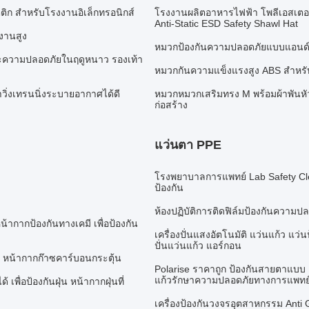
ตติก สําหรับโรงงานอิเล็กทรอนิกส์
โรงงานผลิตอาหารไฟฟ้า โพลีเอสเตอร
Anti-Static ESD Safety Shawl Hat
งานสูง
หมวกป้องกันความปลอดภัยแบบแอนด์บีเ
และความปลอดภัยในฤดูหนาว รองเท้า
หมวกกันความแข็งแรงสูง ABS สําหรับผ
าวิ่งเทรนนิ่งระบายอากาศได้ดี
หมวกหมวกเสริมทรง M พร้อมผ้าพันหั
ก่อสร้าง
แว่นตา PPE
โรงพยาบาลการแพทย์ Lab Safety Clea
ป้องกัน
ห้องปฏิบัติการติดฟิล์มป้องกันควา
น้ากากป้องกันทางเคมี เพื่อป้องกัน
เครื่องปั่นแสงอัตโนมัติ แว่นแก้ว แว่
ปั่นแว่นแก้ว แอร์กอน
น หน้ากากก๊าซคาร์บอนกระตุ้น
Polarise ราคาถูก ป้องกันสายตาแบบ 
แก้วรักษาความปลอดภัยทางการแพทย
พื่อป้องกันฝุ่น หน้ากากฝุ่นที่
เครื่องป้องกันวงจรอุตสาหกรรม Anti 