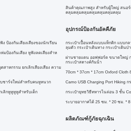
สินค้าคุณภาพสูง สําหรับผู้ใหญ่ สนอร
คลุมคลุมคลุมคลุมคลุมคลุมคลุม
อุปกรณ์ป้องกันอัคคีภัย
หูฟัง ป้องกันเสียงเสียงของนักเรียน
กระเป๋าเปื้อนหลังแบบแท็กติก แบบกล
ลุมตัว กระเป๋าเดินทาง กระเป๋าเดินป่
่มป้องกันเสียง หูฟังลดเสียงสําห
ผ่านชายแดน ออฟฟอร์ด ขนาดใหญ่ การ
กระเป๋าสตางค์กันน้ํา
ันหูอุตสาหกรรม ยกเลิกเสียงเสียง ความ
70cm * 37cm * 17cm Oxford Cloth 
นแบบชาร์จใหม่สําหรับคนหูหนวก
Camo USB Charging Port Hiking กร
เลิกหูหูหูหูสําหรับเด็ก
กระเป๋ายุทธวิธีทหารไนล่อน 3 ชั้น 
ระบายอากาศได้ 25 ซม. * 20 ซม. * 8 
ผลิตภัณฑ์กู้ภัยฉุกเฉิน