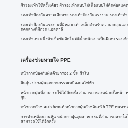
ผ้ารองเท้าใช้ครั้งเดียว ผ้ารองเท้าแบบไม่เนื้อแบบไม่ติดต่อสแต
รองเท้าป้องกันความเสียหาย รองเท้าป้องกันแรงงาน รองเท้าทํา
รองเท้าป้องกันแรงงานที่มีหมวกเท้าเหล็กสําหรับความอบอุ่น
ตัดกลางที่มีกรด แอลคาลี
รองเท้าเทรนนิ่งหัวเข็มขัดอัตโนมัติน้ำหนักเบาเป็นพิเศษ รองเท้
เครื่องช่วยหายใจ PPE
หน้ากากป้องกันฝุ่นด้วยกรอง 2 ชิ้น ผ้าใบ
ผืนฝุ่น ปรางฝุ่นอุตสาหกรรมเหมืองบดไฟฟ้า
หน้ากากฝุ่นที่สามารถใช้ได้อีกครั้ง สามารถกรองหน้าครึ่งหน้า ห
ฝุ่น
หน้ากากก๊าซ สเปรย์เพนท์ หน้ากากฝุ่นก๊าซอินทรีย์ TPE ทนทา
การทําเหมืองถ่านหิน หน้ากากฝุ่นอุตสาหกรรมที่สามารถหายใจได้ เ
สามารถใช้ได้อีกครั้ง