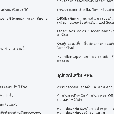
มวยความปลอดภัยพกพา เครื่องบดกระจ
ชุดประมงหินถอดได้
การออกแบบเครื่องป้องกันหายใจหน้า
ื้อช่วยชีวิตตกปลาทะเล เสื้อช่วย
140db เตือนความฉุกเฉิน การป้องกัน
เครื่องกุญแจเครื่องตักเตือน Led Secur
เครื่องบดกระจก กระบี่ความปลอดภัยร
สะท้อน
ร่างคุ้มครองเต็ม เข็มขัดความปลอดภั
ไฟสายไหม้
ก่ง ทำงาน ว่ายน้ำ
หมวกปัดฝุ่นอุตสาหกรรม การเคลือบสี
แรงงาน
อุปกรณ์เสริม PPE
เตือนที่เห็นได้ชัด
การทําความสะอาดพื้นและสวน ความปลอด
Mesh รั้ว
ป้องกันภารกิจหนัก ป้องกันการตก Off
มอเตอร์ไซค์กีฬา
่สะท้อนแสง
ความปลอดภัย ป้องกันการทํางาน การทํ
ความปลอดภัยของจักรยานยนต์
สติกสีขาวสำหรับการจราจร