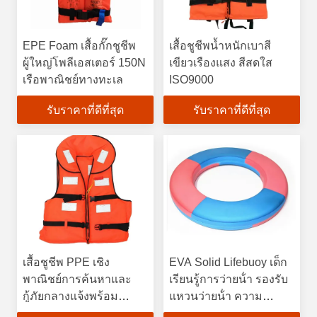
EPE Foam เสื้อกั๊กชูชีพ
เสื้อชูชีพน้ำหนักเบาสี
ผู้ใหญ่โพลีเอสเตอร์ 150N
เขียวเรืองแสง สีสดใส
เรือพาณิชย์ทางทะเล
ISO9000
รับราคาที่ดีที่สุด
รับราคาที่ดีที่สุด
เสื้อชูชีพ PPE เชิง
EVA Solid Lifebuoy เด็ก
พาณิชย์การค้นหาและ
เรียนรู้การว่ายน้ํา รองรับ
กู้ภัยกลางแจ้งพร้อม
แหวนว่ายน้ํา ความ
ปลอกคอ
ปลอดภัยและการคุ้มครอง