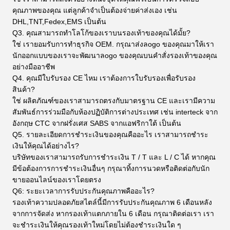
คุณภาพของคุณ แต่ลูกค้าจําเป็นต้องจ่ายค่าส่งเอง เช่น
DHL,TNT,Fedex,EMS เป็นต้น
Q3. คุณสามารถทําโลโก้ของเราบนรองเท้าของคุณได้มั้ย?
ใช่ เรายอมรับการทําธุรกิจ OEM. กรุณาส่งลogo ของคุณมาให้เรา
นักออกแบบของเราจะพัฒนาลogo ของคุณบนคําสั่งรองเท้าของคุณ
อย่างมืออาชีพ
Q4. คุณมีใบรับรอง CE ไหม เราต้องการใบรับรองเพื่อรับรอง
สินค้า?
ใช่ ผลิตภัณฑ์ของเราสามารถตรงกับมาตรฐาน CE และเรามีความ
สัมพันธ์การร่วมมือกับห้องปฏิบัติการต่างประเทศ เช่น interteck จาก
อังกฤษ CTC จากฝรั่งเศส SABS จากแอฟริกาใต้ เป็นต้น
Q5. รายละเอียดการชําระเงินของคุณคืออะไร เราสามารถชําระ
เงินให้คุณได้อย่างไร?
บริษัทของเราสามารถรับการชําระเงิน T / T และ L / C ได้ หากคุณ
มีข้อต้องการการชําระเงินอื่นๆ กรุณาทิ้งการนวดหรือติดต่อกับนัก
ขายออนไลน์ของเราโดยตรง
Q6: ระยะเวลาการรับประกันคุณภาพคืออะไร?
รองเท้าความปลอดภัยสไตล์นี้มีการรับประกันคุณภาพ 6 เดือนหลัง
จากการจัดส่ง หากรองเท้าแตกภายใน 6 เดือน กรุณาติดต่อเรา เรา
จะชําระเงินให้คุณรองเท้าใหม่โดยไม่ต้องชําระเงินใด ๆ