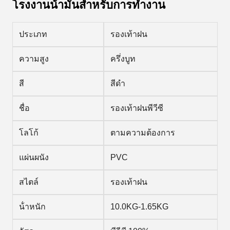
โรงงานน้ํามันสําหรับการทํางาน
ประเภท
รองเท้าฝน
ความสูง
ครึ่งบูท
สี
สีดํา
ชื่อ
รองเท้าฝนพีวีซี
โลโก้
ตามความต้องการ
แผ่นผนัง
PVC
สไตล์
รองเท้าฝน
น้ําหนัก
10.0KG-1.65KG