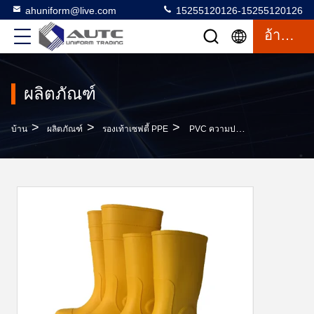
ahuniform@live.com
15255120126-15255120126
อ้างอิง
ผลิตภัณฑ์
>
>
>
บ้าน
ผลิตภัณฑ์
รองเท้าเซฟตี้ PPE
PVC ความปลอดภัย Steel Toe รองเท้าฝน โรงงานน้ํามันสําหรับการทํางาน