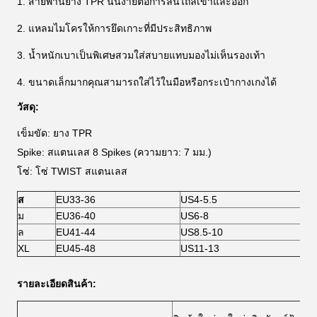
1. สายพานยาง TPR นั้นง่ายต่อการลื่นไถลเข้าและออก
2. แหลมไมโครให้การยึดเกาะที่มีประสิทธิภาพ
3. น้ำหนักเบาเป็นพิเศษสวมใส่สบายแทบมองไม่เห็นรองเท้า
4. ขนาดเล็กมากคุณสามารถใส่ไว้ในมือหรือกระเป๋ากางเกงได้
วัสดุ:
เข็มขัด: ยาง TPR
Spike: สแตนเลส 8 Spikes (ความยาว: 7 มม.)
โซ่: โซ่ TWIST สแตนเลส
ส
EU33-36
US4-5.5
ม
EU36-40
US6-8
ล
EU41-44
US8.5-10
XL
EU45-48
US11-13
รายละเอียดสินค้า: