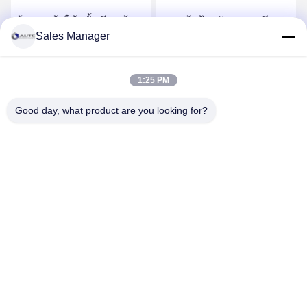
ผ้ารองเท้าใช้ครั้งเดียว ผ้า
รองเท้าป้องกันความเสีย
Sales Manager
รองเท้าแบบไม่เนื้อแบบไม่
หาย รองเท้าป้องกัน
ติดต่อสแตตติก สําหรับ
แรงงาน รองเท้าทํางานสูง
โรงงานอิเล็กทรอนิกส์
รับราคาที่ดีที่สุด
รับราคาที่ดีที่สุด
1:25 PM
Good day, what product are you looking for?
ANHUI UNIFORM TRADING CO.LTD
ahuniform@live.com
15255120126-15255120126
เลขที่ 3 ถนนเฉียวหว่าน เขตพัฒนาเศรษฐกิจเฟยซี เมืองเหอเฟย
มณฑลอานฮุย โปร (231200), ประเทศจีน