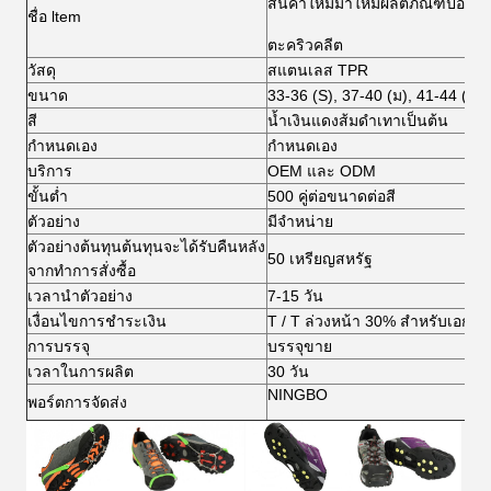
สินค้าใหม่มาใหม่ผลิตภัณฑ์ป้องกัน
ชื่อ ltem
ตะคริวคลีต
วัสดุ
สแตนเลส TPR
ขนาด
33-36 (S), 37-40 (ม), 41-44 (L)
สี
น้ำเงินแดงส้มดำเทาเป็นต้น
กำหนดเอง
กำหนดเอง
บริการ
OEM และ ODM
ขั้นต่ำ
500 คู่ต่อขนาดต่อสี
ตัวอย่าง
มีจำหน่าย
ตัวอย่างต้นทุนต้นทุนจะได้รับคืนหลัง
50 เหรียญสหรัฐ
จากทำการสั่งซื้อ
เวลานำตัวอย่าง
7-15 วัน
เงื่อนไขการชำระเงิน
T / T ล่วงหน้า 30% สำหรับเอกสา
การบรรจุ
บรรจุขาย
เวลาในการผลิต
30 วัน
NINGBO
พอร์ตการจัดส่ง