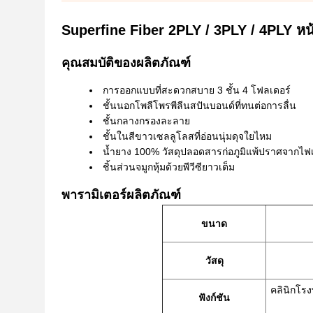
Superfine Fiber 2PLY / 3PLY / 4PLY หน้
คุณสมบัติของผลิตภัณฑ์
การออกแบบที่สะดวกสบาย 3 ชั้น 4 โฟลเดอร์
ชั้นนอกโพลีโพรพีลีนสปันบอนด์ที่ทนต่อการลื่น
ชั้นกลางกรองละลาย
ชั้นในสีขาวเซลลูโลสที่อ่อนนุ่มดุจใยไหม
น้ำยาง 100% วัสดุปลอดสารก่อภูมิแพ้ปราศจากไฟ
ชิ้นส่วนจมูกหุ้มด้วยพีวีซียาวเต็ม
พารามิเตอร์ผลิตภัณฑ์
ขนาด
วัสดุ
คลินิกโร
ฟังก์ชัน