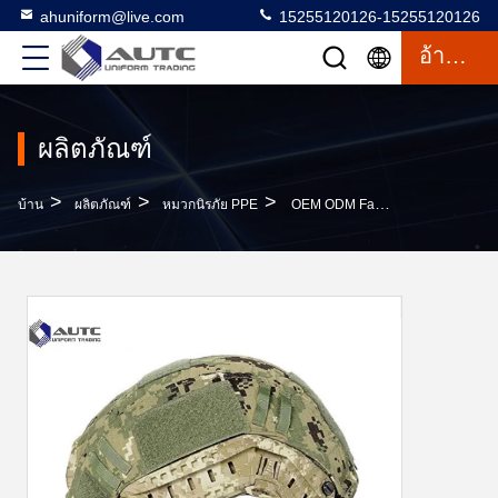
ahuniform@live.com
15255120126-15255120126
อ้างอิง
ผลิตภัณฑ์
>
>
>
บ้าน
ผลิตภัณฑ์
หมวกนิรภัย PPE
OEM ODM Fast ขีปนาวุธหมวกกันน็อกพรางแสง UV หลักฐาน Aniti ความชื้น