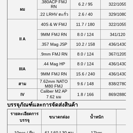
.380ACP FMJ
6.2 / 95
322/1055
RN
ผม
.22 LRHV ตะกั่ว
2.6 / 40
329/1080
40S & W FMJ
11.7 / 180
322/1055
9MM FMJ RN
8.0 / 124
341/120
II A
.357 Mag JSP
10.2 / 158
436/1430
.9mm FMJ RN
8.0 / 124
367/1205
.44 Mag HP
8.0 / 124
436/1430
IIIA
9MM FMJ RN
15.6 / 240
436/1430
7.62mm NATO
สาม
9.6 / 148
838/2780
M80 FMJ
Caliber M2 AP
IV
1.8 / 166
869/2880
7.62 มม
บรรจุภัณฑ์และการจัดส่งสินค้า
รายละเอียดการ
ขนาดกล่อง
น้ำหนัก
บรรจุ
10pcs / หีบ
61 * 60 * 30 ซม
17kgs
2