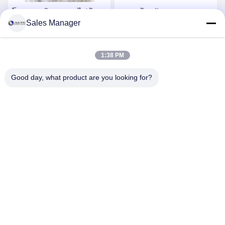
โรงงานผลิตอาหารไฟฟ้า
หมวกป้องกันความ
Sales Manager
โพลีเอสเตอร์กันฝุ่น
ปลอดภัยแบบแอนด์บีเอส ซี
Wholesale OEM Service
รีส์ 102018 8 จุด
Cleanroom อุตสาหกรรม
รับราคาที่ดีที่สุด
รับราคาที่ดีที่สุด
1:38 PM
Anti-Static ESD Safety
Shawl Hat
Good day, what product are you looking for?
ANHUI UNIFORM TRADING CO.LTD
ahuniform@live.com
15255120126-15255120126
เลขที่ 3 ถนนเฉียวหว่าน เขตพัฒนาเศรษฐกิจเฟยซี เมืองเหอเฟย
มณฑลอานฮุย โปร (231200), ประเทศจีน