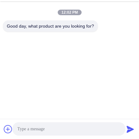
12:02 PM
ผลิตภัณฑ์ของเรา
Good day, what product are you looking for?
ผลิตภัณฑ์คล้ายกัน
โรงงานผลิตอาหารไฟฟ้า
หมวกป้องกันความ
โพลีเอสเตอร์กันฝุ่น
ปลอดภัยแบบแอนด์บีเอส ซี
Wholesale OEM Service
รีส์ 102018 8 จุด
Cleanroom อุตสาหกรรม
รับราคาที่ดีที่สุด
รับราคาที่ดีที่สุด