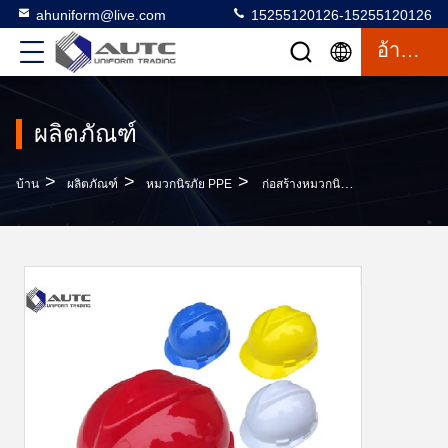
ahuniform@live.com
15255120126-15255120126
อ้างอิง
ผลิตภัณฑ์
>
>
>
บ้าน
ผลิตภัณฑ์
หมวกนิรภัย PPE
ก่อสร้างหมวกนิรภัย PPE, Ppe Hard Hat มัลติฟังก์ชั่นบังเหียนสูง