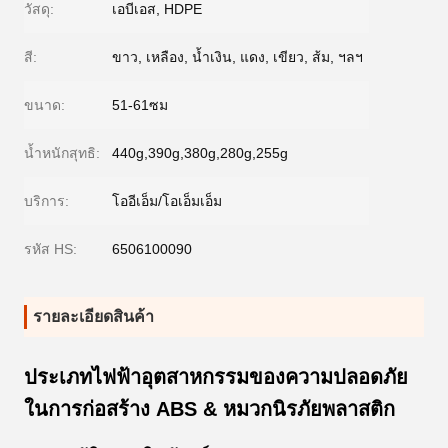
วัสดุ:
เอบีเอส, HDPE
สี:
ขาว, เหลือง, น้ำเงิน, แดง, เขียว, ส้ม, ฯลฯ
ขนาด:
51-61ซม
น้ำหนักสุทธิ:
440g,390g,380g,280g,255g
บริการ:
โออีเอ็ม/โอเอ็มเอ็ม
รหัส HS:
6506100090
รายละเอียดสินค้า
ประเภทไฟฟ้าอุตสาหกรรมของความปลอดภัย
ในการก่อสร้าง ABS & หมวกนิรภัยพลาสติก