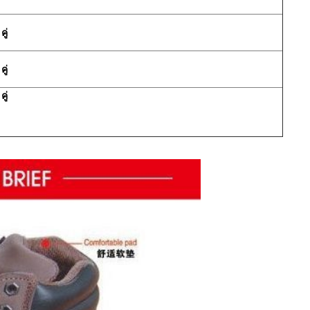
ู่
ู่
ู่