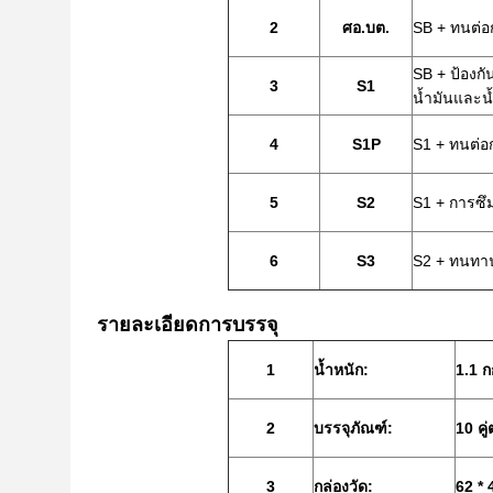
2
ศอ.บต.
SB + ทนต่อ
SB + ป้องกั
3
S1
น้ำมันและน
4
S1P
S1 + ทนต่อ
5
S2
S1 + การซึ
6
S3
S2 + ทนทานต
รายละเอียดการบรรจุ
1
น้ำหนัก:
1.1 กก
2
บรรจุภัณฑ์:
10 คู่
3
กล่องวัด:
62 * 